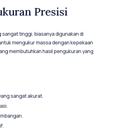
ukuran Presisi
g sangat tinggi, biasanya digunakan di
ang untuk mengukur massa dengan kepekaan
nya yang membutuhkan hasil pengukuran yang
yang sangat akurat.
asi.
timbangan.
f.