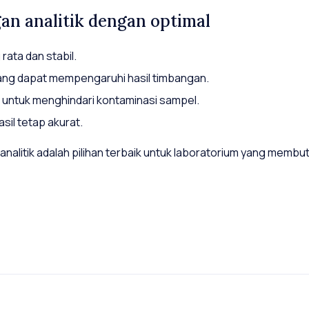
n analitik dengan optimal
ata dan stabil.
yang dapat mempengaruhi hasil timbangan.
 untuk menghindari kontaminasi sampel.
sil tetap akurat.
 analitik adalah pilihan terbaik untuk laboratorium yang mem