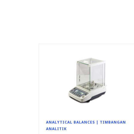
Minta demo produk/harga spesial
ANALYTICAL BALANCES | TIMBANGAN
ANALITIK