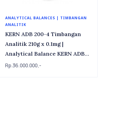
ANALYTICAL BALANCES | TIMBANGAN
ANALITIK
KERN ADB 200-4 Timbangan
Analitik 210g x 0.1mg |
Analytical Balance KERN ADB
200-4
Rp.36.000.000,-