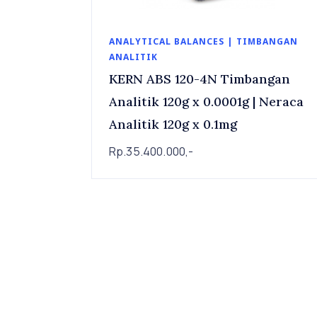
ANALYTICAL BALANCES | TIMBANGAN
ANALITIK
KERN ABS 120-4N Timbangan
Analitik 120g x 0.0001g | Neraca
Analitik 120g x 0.1mg
Rp.35.400.000,-