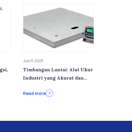
July 17, 2023
gsi,
Timbangan Lantai: Alat Ukur
Industri yang Akurat dan
Tahan Lama
Read more