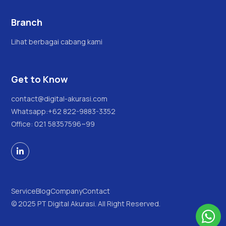
Branch
Lihat berbagai cabang kami
Get to Know
contact@digital-akurasi.com
Whatsapp:
+62 822-9883-3352
Office: 021 58357596~99

Service
Blog
Company
Contact
© 2025 PT Digital Akurasi. All Right Reserved.
