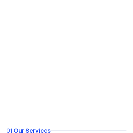
Rp 300 ribuan
GRATIS
🔍
GRATIS
perbaikan cepat
Hubungi tim servis kami!
01
Our Services