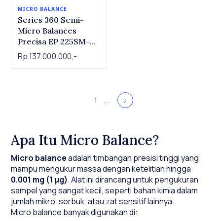
MICRO BALANCE
Series 360 Semi-
Micro Balances
Precisa EP 225SM-
DR
Rp.137.000.000,-
...
1
Apa Itu Micro Balance?
Micro balance
adalah timbangan presisi tinggi yang
mampu mengukur massa dengan ketelitian hingga
0.001 mg (1 µg)
. Alat ini dirancang untuk pengukuran
sampel yang sangat kecil, seperti bahan kimia dalam
jumlah mikro, serbuk, atau zat sensitif lainnya.
Micro balance banyak digunakan di: