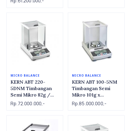
Rp.61.200.000,-
(automatic) | Semi
Micro Balance KERN
ALJ 200-5DA
MICRO BALANCE
MICRO BALANCE
KERN ABT 220-
KERN ABT 100-5NM
5DNM Timbangan
Timbangan Semi
Semi Mikro 82g /
Mikro 101g x
220 x 0.01mg/0.1mg |
0.00001g | Semi Mico
Rp.72.000.000,-
Rp.85.000.000,-
Semi Micro Balance
Balance KERN ABT
KERN ABT 220-
100-5NM
5DNM