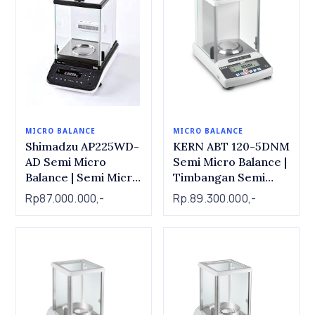
MICRO BALANCE
MICRO BALANCE
Shimadzu AP225WD-
KERN ABT 120-5DNM
AD Semi Micro
Semi Micro Balance |
Balance | Semi Micro
Timbangan Semi
Balance Shimadzu AP
Mikro 42 g / 120 g x
Rp87.000.000,-
Rp.89.300.000,-
225WD-AD,
0,00001 g / 0,0001 g
220g/102g x 0.01mg
/0.1mg