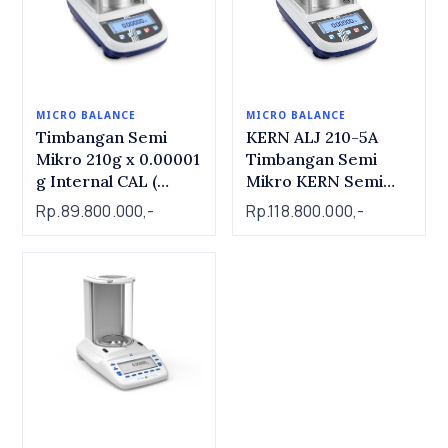
MICRO BALANCE
MICRO BALANCE
Timbangan Semi
KERN ALJ 210-5A
Mikro 210g x 0.00001
Timbangan Semi
g Internal CAL (
Mikro KERN Semi
automatic) | Semi
Micro Balance ALJ
Rp.89.800.000,-
Rp.118.800.000,-
Miro Balance KERN
210-5A, 250g x
ALJ 210-5DA
0.00001g , internal
CAL