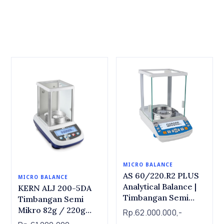
Minta demo produk/harga spesial
MICRO BALANCE
AS 60/220.R2 PLUS
MICRO BALANCE
Analytical Balance |
KERN ALJ 200-5DA
Timbangan Semi
Timbangan Semi
Mikron 60/220g x
Mikro 82g / 220g
Rp.62.000.000,-
0.01mg/0.1mg
Internal CAL