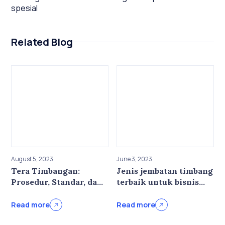
spesial
Related Blog
August 5, 2023
June 3, 2023
Tera Timbangan:
Jenis jembatan timbang
Prosedur, Standar, dan
terbaik untuk bisnis
Layanan di Digital
Anda
Akurasi
Read more
Read more