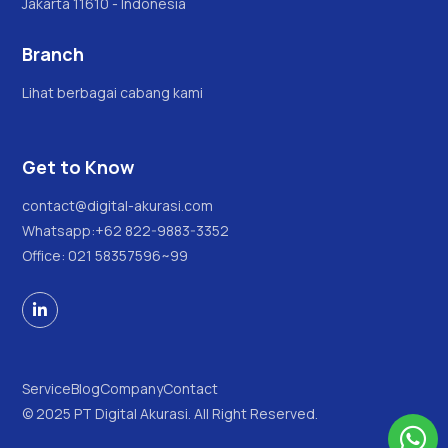
Jakarta 11610 - Indonesia
Branch
Lihat berbagai cabang kami
Get to Know
contact@digital-akurasi.com
Whatsapp:
+62 822-9883-3352
Office: 021 58357596~99

Service
Blog
Company
Contact
© 2025 PT Digital Akurasi. All Right Reserved.
