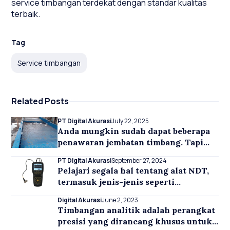
service timbangan terdekat dengan standar kualitas
terbaik.
Tag
Service timbangan
Related Posts
PT Digital Akurasi
July 22, 2025
Anda mungkin sudah dapat beberapa
penawaran jembatan timbang. Tapi
sebelum Anda ambil keputusan,
PT Digital Akurasi
September 27, 2024
pastikan Anda tidak hanya melihat
Pelajari segala hal tentang alat NDT,
harga.Karena harga murah di awal
termasuk jenis-jenis seperti
bisa berubah jadi biaya mahal di
Ultrasonic Thickness Gauge,
belakang. Berikut hal-hal yang sering
Digital Akurasi
June 2, 2023
Hardness Tester, serta kisaran harga
diabaikan dan justru paling
Timbangan analitik adalah perangkat
dan fungsinya dalam industri.
menentukan apakah jembatan
presisi yang dirancang khusus untuk
Panduan lengkap untuk memilih alat