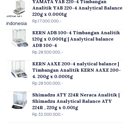
ketepatan dalam transaksi yang
YAMATA YAB 220-4 Timbangan
melibatkan pengukuran massa.
Analitik YAB 220-4 Analytical Balance
220g x 0.0001g
Rp.17.000.000,-
KERN ADB 100-4 Timbangan Analitik
120g x 0.0001g | Analytical balance
ADB 100-4
Rp.28.500.000,-
KERN AAXE 200-4 nalytical balance |
Timbangan Analitik KERN AAXE 200-
4. 200g x 0.0001g
Rp.28.500.000,-
Shimadzu ATY 224R Neraca Analitik |
Shimadzu Analytical Balance ATY
224R , 220g x 0.001g
Rp.32.000.000,-