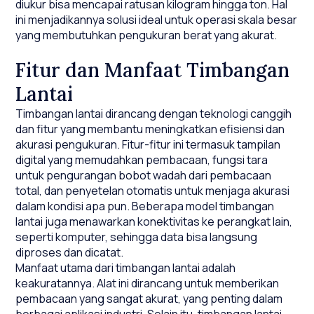
diukur bisa mencapai ratusan kilogram hingga ton. Hal
ini menjadikannya solusi ideal untuk operasi skala besar
yang membutuhkan pengukuran berat yang akurat.
Fitur dan Manfaat Timbangan
Lantai
Timbangan lantai dirancang dengan teknologi canggih
dan fitur yang membantu meningkatkan efisiensi dan
akurasi pengukuran. Fitur-fitur ini termasuk tampilan
digital yang memudahkan pembacaan, fungsi tara
untuk pengurangan bobot wadah dari pembacaan
total, dan penyetelan otomatis untuk menjaga akurasi
dalam kondisi apa pun. Beberapa model timbangan
lantai juga menawarkan konektivitas ke perangkat lain,
seperti komputer, sehingga data bisa langsung
diproses dan dicatat.
Manfaat utama dari timbangan lantai adalah
keakuratannya. Alat ini dirancang untuk memberikan
pembacaan yang sangat akurat, yang penting dalam