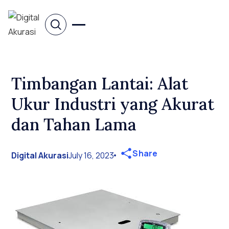
Timbangan Lantai: Alat
Ukur Industri yang Akurat
dan Tahan Lama
Share
Digital Akurasi
July 16, 2023