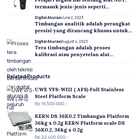
harga.Karena harga murah di awal
termasuk jenis-jenis seperti
bisa berubah jadi biaya mahal di
Ultrasonic Thickness Gauge,
belakang. Berikut hal-hal yang sering
Digital Akurasi
June 2, 2023
Hardness Tester, serta kisaran harga
diabaikan dan justru paling
Timbangan analitik adalah perangkat
dan fungsinya dalam industri.
menentukan apakah jembatan
presisi yang dirancang khusus untuk
Panduan lengkap untuk memilih alat
timbang Anda akan jadi aset atau
mengukur massa benda dengan
NDT yang tepat bagi kebutuhan Anda
Digital Akurasi
August 4, 2023
sumber masalah...
akurasi dan detail yang sangat tinggi,
Tera timbangan adalah proses
hingga seratus miligram (0,0001
kalibrasi atau penyetelan alat
gram). Ini jauh lebih akurat
timbangan untuk memastikan akurasi.
dibandingkan timbangan biasa atau
Ini membantu industri seperti
timbangan digital, menjadikannya
perdagangan, produksi, dan lainnya
Related Products
alat yang sangat penting dalam
dalam menjaga keadilan dan
berbagai aplikasi ilmiah dan industri.
ketepatan dalam transaksi yang
UWE VFS-WIII ( AFS) Full Stainless
melibatkan pengukuran massa.
Steel Platform Scale
Rp 16.500.000,-
KERN DS 36K0.2 Timbangan Platform
36kg x 0.2g KERN Platform scale DS
36K0.2, 36kg x 0.2g
Rp.22.400.000,-