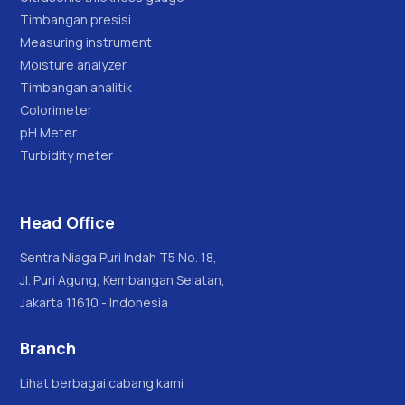
Timbangan presisi
Measuring instrument
Moisture analyzer
Timbangan analitik
Colorimeter
pH Meter
Turbidity meter
Head Office
Sentra Niaga Puri Indah T5 No. 18,
Jl. Puri Agung, Kembangan Selatan,
Jakarta 11610 - Indonesia
Branch
Lihat berbagai cabang kami