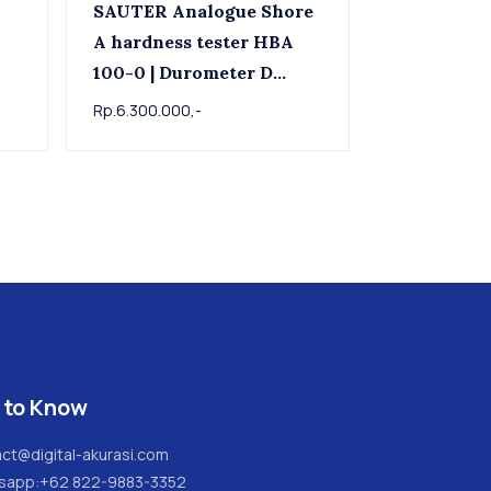
SAUTER Analogue Shore
A hardness tester HBA
100-0 | Durometer D
Shore D Hardness Tester
Rp.6.300.000,-
SAUTER
 to Know
ct@digital-akurasi.com
sapp:
+62 822-9883-3352