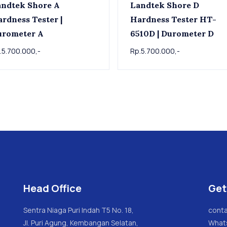
ndtek Shore A
Landtek Shore D
rdness Tester |
Hardness Tester HT-
urometer A
6510D | Durometer D
.5.700.000,-
Rp.5.700.000,-
Head Office
Get
Sentra Niaga Puri Indah T5 No. 18,
conta
Jl. Puri Agung, Kembangan Selatan,
What