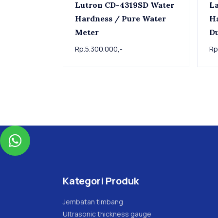
Lutron CD-4319SD Water
La
Hardness / Pure Water
Ha
Meter
D
Rp.5.300.000,-
Rp

Kategori Produk
Jembatan timbang
Ultrasonic thickness gauge