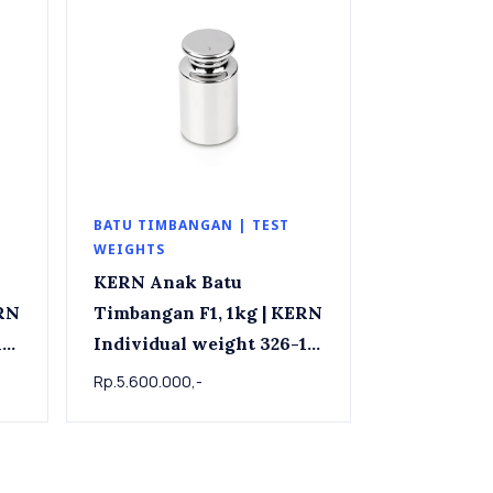
BATU TIMBANGAN | TEST
WEIGHTS
KERN Anak Batu
Timbangan F1, 1kg | KERN
1 ,
Individual weight 326-11 ,
OIML Class F1, 1 kg
Rp.5.600.000,-