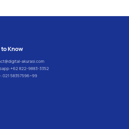
 to Know
ct@digital-akurasi.com
sapp:
+62 822-9883-3352
e: 021 58357596~99