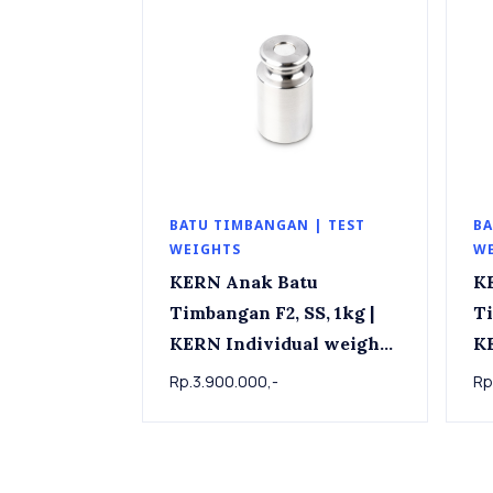
BATU TIMBANGAN | TEST
BA
WEIGHTS
W
KERN Anak Batu
K
Timbangan F2, SS, 1kg |
Ti
KERN Individual weight
KERN In
337-11 , OIML Class F2,
33
Rp.3.900.000,-
Rp
SS, 1 kg
SS