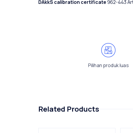
DAkkS calibration certificate
962-443 Art
Pilihan produk luas
Related Products