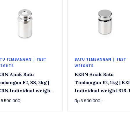
TU TIMBANGAN | TEST
BATU TIMBANGAN | TEST
EIGHTS
WEIGHTS
ERN Anak Batu
KERN Anak Batu
mbangan F2, SS, 2kg |
Timbangan E2, 1kg | KERN
dividual weight
Individual weight 316-1
7-12 , OIML Class F2,
OIML Class E2, 1 kg
.5.500.000,-
Rp.5.600.000,-
, 2 kg