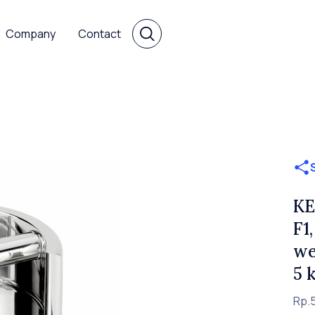
Company
Contact
KE
F1
we
5 
Rp.