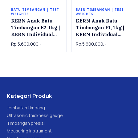
BATU TIMBANGAN | TEST
BATU TIMBANGAN | TEST
WEIGHTS
WEIGHTS
KERN Anak Batu
KERN Anak Batu
Timbangan E2, 1kg |
Timbangan F1, 1kg |
KERN Individual
KERN Individual
weight 316-11 ,
weight 326-11 ,
Rp.5.600.000,-
Rp.5.600.000,-
OIML Class E2, 1 kg
OIML Class F1, 1 kg
Kategori Produk
Jembatan timbang
Ultrasonic thickness gauge
Timbangan presisi
Measuring instrument