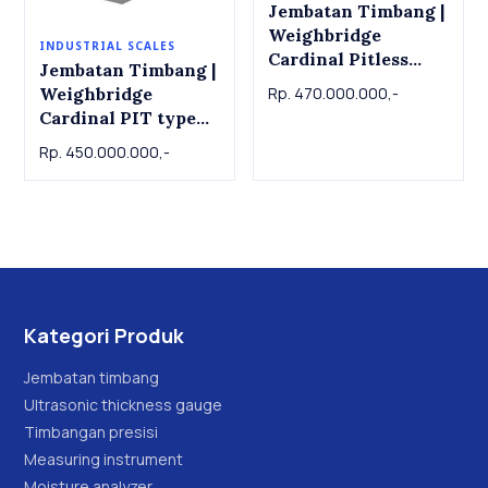
Jembatan Timbang |
Weighbridge
INDUSTRIAL SCALES
Cardinal Pitless
Jembatan Timbang |
type 60ton, 3m x
Weighbridge
Rp. 470.000.000,-
12m
Cardinal PIT type
60T, 3m x 10m
Rp. 450.000.000,-
Kategori Produk
Jembatan timbang
Ultrasonic thickness gauge
Timbangan presisi
Measuring instrument
Moisture analyzer